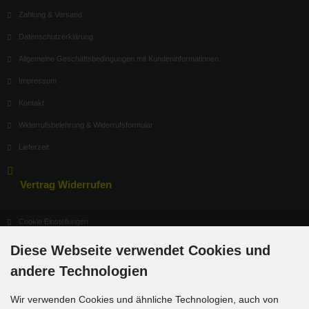
Zahlung & Versand
Datenschutzerklärung
Allgemeine Geschäftsbedingungen mit Kundeninformationen
Impressum
Kontakt
Widerrufsbelehrung & Widerrufsformular
Lieferzeit
Vertrag Widerrufen
Cookie Einstellungen
Diese Webseite verwendet Cookies und
andere Technologien
Informationen
Wir verwenden Cookies und ähnliche Technologien, auch von
Sitemap