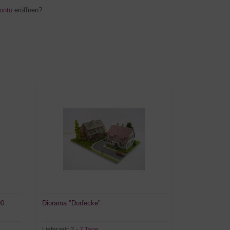
onto
eröffnen?
00
Diorama "Dorfecke"
Lieferzeit:
2 - 7 Tage