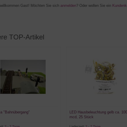
h willkommen
Gast!
Möchten Sie sich
anmelden
? Oder wollen Sie ein
Kundenk
re TOP-Artikel
a "Bahnübergang"
LED Hausbeleuchtung gelb ca. 10
mcd, 25 Stück
eit:
2 - 7 Tage
Lieferzeit:
2 - 7 Tage