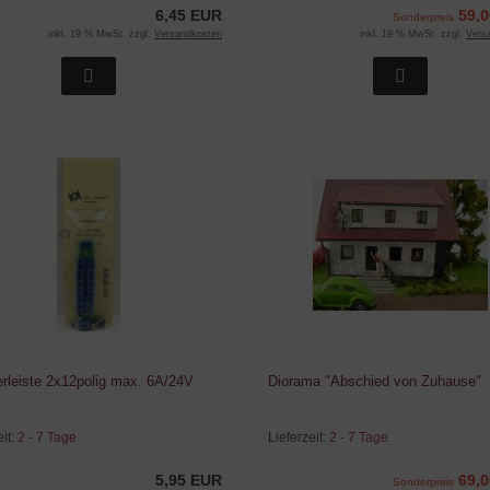
6,45 EUR
59,
Sonderpreis
inkl. 19 % MwSt. zzgl.
Versandkosten
inkl. 19 % MwSt. zzgl.
Vers
lerleiste 2x12polig max. 6A/24V
Diorama "Abschied von Zuhause"
eit:
2 - 7 Tage
Lieferzeit:
2 - 7 Tage
5,95 EUR
69,
Sonderpreis