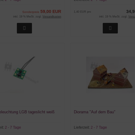
59,00 EUR
34,
Sonderpreis
1,40 EUR pro
inkl. 19 % MwSt. zzgl.
Versandkosten
inkl. 19 % MwSt. zzgl.
Vers
leuchtung LGB tageslicht weiß
Diorama "Auf dem Bau"
eit:
2 - 7 Tage
Lieferzeit:
2 - 7 Tage