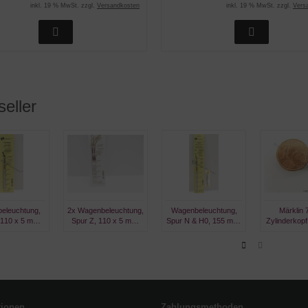
inkl. 19 % MwSt. zzgl.
Versandkosten
inkl. 19 % MwSt. zzgl.
Vers
seller
eleuchtung,
2x Wagenbeleuchtung,
Wagenbeleuchtung,
Märklin 
 110 x 5 mm,
Spur Z, 110 x 5 mm,
Spur N & H0, 155 mm,
Zylinderkop
rmweiss
warmweiss
warmweiß
m Ansatz M2
brünni
tionen
Zahlungsmethoden