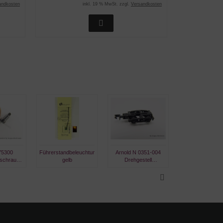
andkosten
inkl. 19 % MwSt. zzgl.
Versandkosten
75300
Führerstandbeleuchtung
Arnold N 0351-004
Märklin 753
fschraube
gelb
Drehgestell
Zylinderkopfsch
 x 7 mm,
Schwanenhals
m Ansatz M2 x 
ert
komplett
mm, brünnie