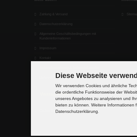
Zahlung & Versand
Sitema
Datenschutzerklärung
Allgemeine Geschäftsbedingungen mit
Kundeninformationen
Impressum
Kontakt
Widerrufsbelehrung & Widerrufsformular
Diese Webseite verwend
Lieferzeit
Wir verwenden Cookies und ähnliche Techn
die ordentliche Funktionsweise der Websi
Vertrag Widerrufen
unseres Angebotes zu analysieren und Ihn
bieten zu können. Weitere Informationen f
Cookie Einstellungen
Datenschutzerklärung.